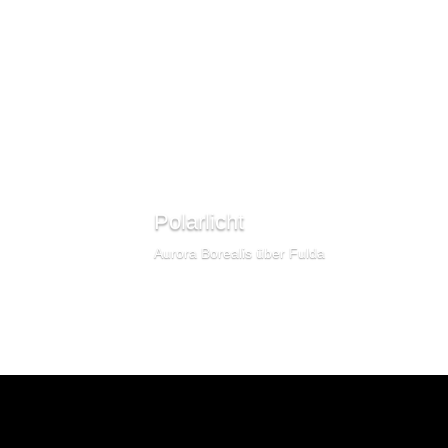
Polarlicht
Aurora Borealis über Fulda