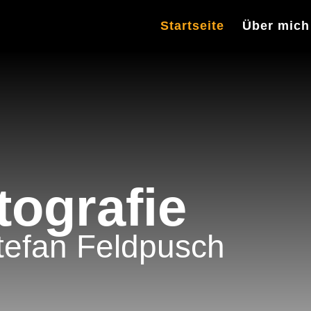
Startseite
Über mich
ografie
tefan Feldpusch