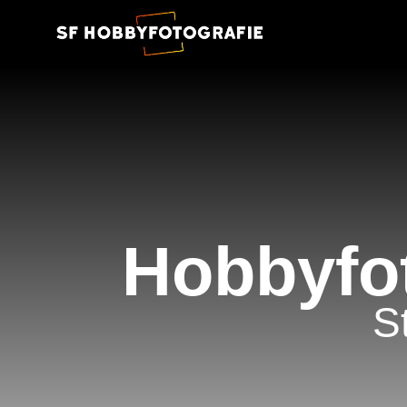
Hobbyfot
S