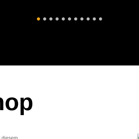
hop
t diesem