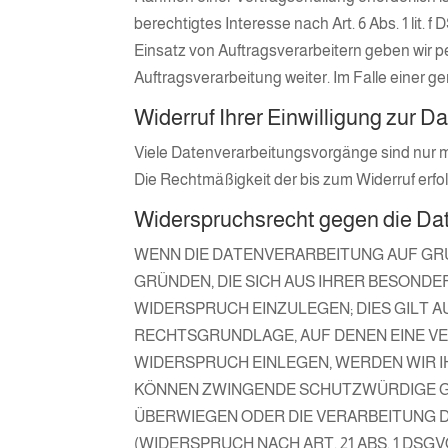
berechtigtes Interesse nach Art. 6 Abs. 1 li
Einsatz von Auftragsverarbeitern geben wir 
Auftragsverarbeitung weiter. Im Falle einer
Widerruf Ihrer Einwilligung zur 
Viele Datenverarbeitungsvorgänge sind nur mit 
Die Rechtmäßigkeit der bis zum Widerruf erfo
Widerspruchsrecht gegen die Da
WENN DIE DATENVERARBEITUNG AUF GRUND
GRÜNDEN, DIE SICH AUS IHRER BESOND
WIDERSPRUCH EINZULEGEN; DIES GILT A
RECHTSGRUNDLAGE, AUF DENEN EINE V
WIDERSPRUCH EINLEGEN, WERDEN WIR I
KÖNNEN ZWINGENDE SCHUTZWÜRDIGE GRÜ
ÜBERWIEGEN ODER DIE VERARBEITUNG 
(WIDERSPRUCH NACH ART. 21 ABS. 1 DSGV