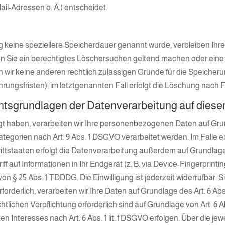
l-Adressen o. Ä.) entscheidet.
g keine speziellere Speicherdauer genannt wurde, verbleiben Ihr
nn Sie ein berechtigtes Löschersuchen geltend machen oder eine
ern wir keine anderen rechtlich zulässigen Gründe für die Speic
rungsfristen); im letztgenannten Fall erfolgt die Löschung nach F
tsgrundlagen der Datenverarbeitung auf diese
igt haben, verarbeiten wir Ihre personenbezogenen Daten auf Grundl
tegorien nach Art. 9 Abs. 1 DSGVO verarbeitet werden. Im Falle ei
staaten erfolgt die Datenverarbeitung außerdem auf Grundlage von
 auf Informationen in Ihr Endgerät (z. B. via Device-Fingerprinting
n § 25 Abs. 1 TDDDG. Die Einwilligung ist jederzeit widerrufbar. S
derlich, verarbeiten wir Ihre Daten auf Grundlage des Art. 6 Abs.
chtlichen Verpflichtung erforderlich sind auf Grundlage von Art. 6 
 Interesses nach Art. 6 Abs. 1 lit. f DSGVO erfolgen. Über die jewe