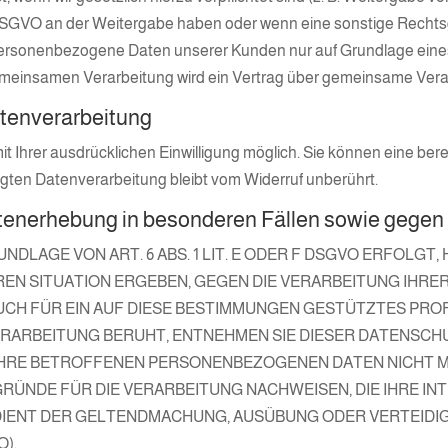
t. f DSGVO an der Weitergabe haben oder wenn eine sonstige Rech
personenbezogene Daten unserer Kunden nur auf Grundlage eines
 gemeinsamen Verarbeitung wird ein Vertrag über gemeinsame Ver
Datenverarbeitung
Ihrer ausdrücklichen Einwilligung möglich. Sie können eine bereits
lgten Datenverarbeitung bleibt vom Widerruf unberührt.
tenerhebung in besonderen Fällen sowie gegen
LAGE VON ART. 6 ABS. 1 LIT. E ODER F DSGVO ERFOLGT, 
EREN SITUATION ERGEBEN, GEGEN DIE VERARBEITUNG IH
UCH FÜR EIN AUF DIESE BESTIMMUNGEN GESTÜTZTES PROFI
ERARBEITUNG BERUHT, ENTNEHMEN SIE DIESER DATENSCH
HRE BETROFFENEN PERSONENBEZOGENEN DATEN NICHT MEH
NDE FÜR DIE VERARBEITUNG NACHWEISEN, DIE IHRE INT
DIENT DER GELTENDMACHUNG, AUSÜBUNG ODER VERTEID
O).